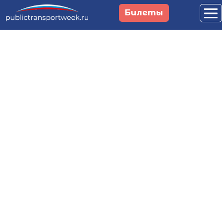
Перейти к основному содержанию
Билеты
Российская неделя
общественного
транспорта и
городской
мобильности
29 сентября - 1 октября 2026
Москва, Main Stage