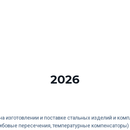
Главное меню
О мероприятии
Ор
щественного
2
1 ок
ой мобильности
2026
на изготовлении и поставке стальных изделий и ком
омбовые пересечения, температурные компенсаторы) 