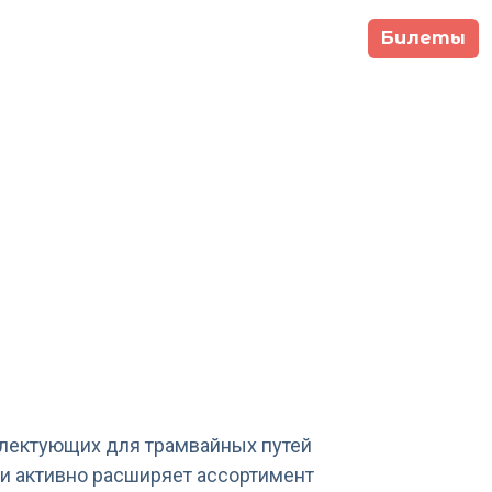
Билеты
гкомитет
Программа
Участники
9 сентября -
Москва,
тября 2026
Main Stage
плектующих для трамвайных путей
и активно расширяет ассортимент