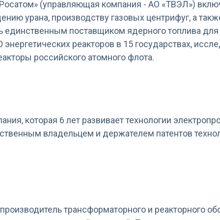
Росатом» (управляющая компания - АО «ТВЭЛ») вклю
щению урана, производству газовых центрифуг, а так
сь единственным поставщиком ядерного топлива для
 энергетических реакторов в 15 государствах, иссл
реакторы российского атомного флота.
пания, которая 6 лет развивает технологии электро
нственным владельцем и держателем патентов техно
и производитель трансформаторного и реакторного 