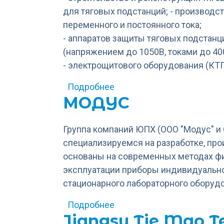
для тяговых подстанций; - производс
переменного и постоянного тока;
- аппаратов защиты тяговых подстанц
(напряжением до 1050В, токами до 40
- электрощитового оборудования (КТП,
о НТК "ЭЛЕМЕНТ"
Подробнее
МОДУС
Группа компаний ЮПХ (ООО "Модус" и
специализируемся на разработке, пр
основаны на современных методах фи
эксплуатации приборы индивидуально
стационарного лабораторного оборуд
о МОДУС
Подробнее
Jiangsu Tie Mao Te