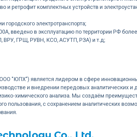
тво и ретрофит комплектных устройств и электроуст
ии городского электротранспорта;
00А, введено в эксплуатацию по территории РФ более
 ВРУ, ГРЩ, РУВН, КСО, АСУТП, РЗА) и т.д;
 ООО "ЮПХ") является лидером в сфере инновационн
оизводстве и внедрении передовых аналитических и 
зико-химического анализа. Мы создаём преимущест
го пользования, с сохранением аналитических возм
ования.
chnology Co., Ltd.