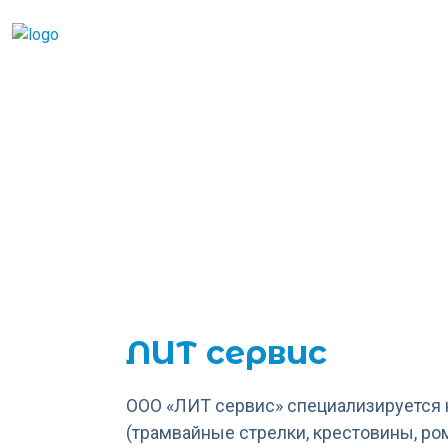
Перейти к основному содержанию
Российская неделя об
транспорта и городск
ЛИТ сервис
ООО «ЛИТ сервис» специализируется 
(трамвайные стрелки, крестовины, р