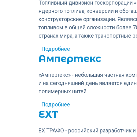
Топливный дивизион госкорпорации «
ядерного топлива, конверсии и обога
конструкторские организации. Являя
топливом в общей сложности более 70
странах мира, а также транспортные 
о АО «ТВЭЛ»
Подробнее
Ампертекс
«Ампертекс» - небольшая частная ком
и на сегодняшний день является еди
полимерных нитей.
о Ампертекс
Подробнее
ЕХТ
ЕХ ТРАФО - российский разработчик 