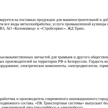
зируется на поставках продукции для машиностроительной и до
яем все виды металлообработки, услуги промышленной кузницы и
З, АО «Коломзавод» и «Стройсервис», ЖД Транс.
сококачественных запчастей для трамваев и другого обществен
бых производителей на территории РФ и Белоруссии. Гордость к
орудование, электрические компоненты, электродвигатели, торм
аботчик и производитель современного инновационного городск
одвижного состава. «ПК Транспортные системы» выпускает более
 электрической тяге (троллейбусы и электробусы).