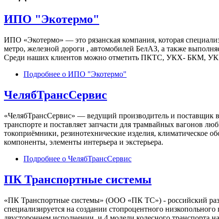
ИПО "Экотермо"
ИПО «Экотермо» — это рязанская компания, которая специали
метро, железной дороги , автомобилей БелАЗ, а также выполн
Среди наших клиентов можно отметить ПКТС, УКХ- БКМ, УКВ
Подробнее
о ИПО "Экотермо"
ЧелябТрансСервис
«ЧелябТрансСервис» — ведущий производитель и поставщик вы
транспорте и поставляет запчасти для трамвайных вагонов лю
токоприёмники, резинотехнические изделия, климатическое об
компоненты, элементы интерьера и экстерьера.
Подробнее
о ЧелябТрансСервис
ПК Транспортные системы
«ПК Транспортные системы» (ООО «ПК ТС») - российский разр
специализируется на создании стопроцентного низкопольного п
двустороннем исполнении, и 4 модели колесного транспорта на