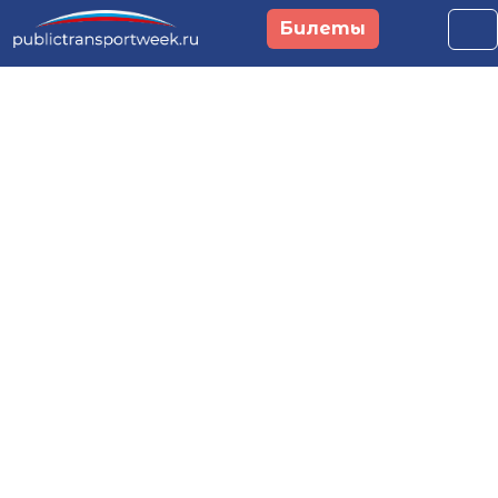
Перейти к основному содержанию
Билеты
Российская неделя
общественного
транспорта и
городской
мобильности
29 сентября - 1 октября 2026
Москва, Main Stage