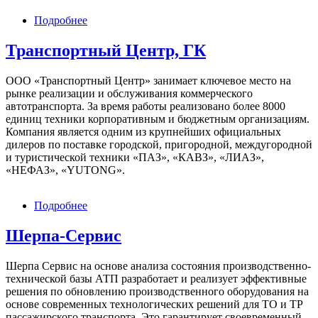
Подробнее
о
КСОР
«Антисон»
Транспортный Центр, ГК
ООО «Транспортный Центр» занимает ключевое место на
рынке реализации и обслуживания коммерческого
автотранспорта. За время работы реализовано более 8000
единиц техники корпоративным и бюджетным организациям.
Компания является одним из крупнейших официальных
дилеров по поставке городской, пригородной, междугородной
и туристической техники «ПАЗ», «КАВЗ», «ЛИАЗ»,
«НЕФАЗ», «YUTONG».
Подробнее
о
Транспортный
Центр,
Шерпа-Сервис
ГК
Шерпа Сервис на основе анализа состояния производственно-
технической базы АТП разработает и реализует эффективные
решения по обновлению производственного оборудования на
основе современных технологических решений для ТО и ТР
пассажирского транспорта. Это гарантирует своевременный