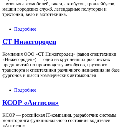
грузовых автомобилей, такси, автобусов, троллейбусов,
машин городских служб, легендарные полуторки и
трехтонки, вело и мототехника.
Подробнее
о
Музей
транспорта
СТ Нижегородец
Москвы
Компания ООО «СТ Нижегородец» (завод спецтехники
«Нижегородец») — одно из крупнейших российских
предприятий по производству автобусов, грузового
транспорта и спецтехники различного назначения на базе
фургонов и шасси коммерческих автомобилей.
Подробнее
о
СТ
Нижегородец
КСОР «Антисон»
КСОР — российская IT-компания, разработчик системы
мониторинга функционального состояния водителей
«Антисон».