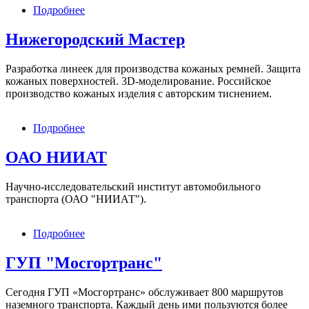
Подробнее
о
Московский
Автодорожный
Нижегородский Мастер
Институт
(технический
Разработка линеек для производства кожаных ремней. Защита
университет)
кожаных поверхностей. 3D-моделирование. Российское
МАДИ
производство кожаных изделия с авторским тиснением.
Подробнее
о
Нижегородский
Мастер
ОАО НИИАТ
Научно-исследовательский институт автомобильного
транспорта (ОАО "НИИАТ").
Подробнее
о
ОАО
НИИАТ
ГУП "Мосгортранс"
Сегодня ГУП «Мосгортранс» обслуживает 800 маршрутов
наземного транспорта. Каждый день ими пользуются более