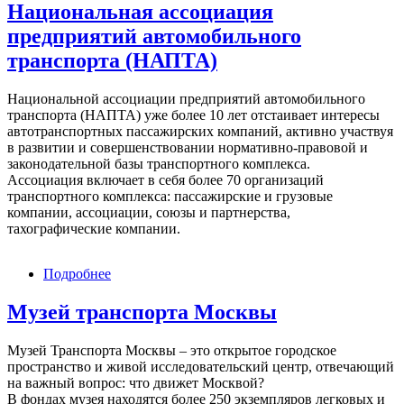
Национальная ассоциация
предприятий автомобильного
транспорта (НАПТА)
Национальной ассоциации предприятий автомобильного
транспорта (НАПТА) уже более 10 лет отстаивает интересы
автотранспортных пассажирских компаний, активно участвуя
в развитии и совершенствовании нормативно-правовой и
законодательной базы транспортного комплекса.
Ассоциация включает в себя более 70 организаций
транспортного комплекса: пассажирские и грузовые
компании, ассоциации, союзы и партнерства,
тахографические компании.
Подробнее
о
Национальная
ассоциация
Музей транспорта Москвы
предприятий
автомобильного
Музей Транспорта Москвы – это открытое городское
транспорта
пространство и живой исследовательский центр, отвечающий
(НАПТА)
на важный вопрос: что движет Москвой?
В фондах музея находятся более 250 экземпляров легковых и