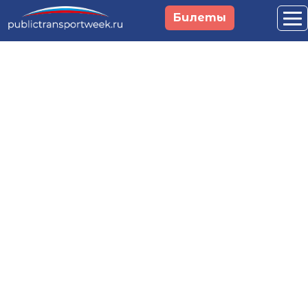
Перейти к основному содержанию
Билеты
Российская неделя
общественного
транспорта и
городской
мобильности
29 сентября - 1 октября 2026
Москва, Main Stage