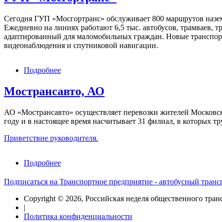
Сегодня ГУП «Мосгортранс» обслуживает 800 маршрутов назем
Ежедневно на линиях работают 6,5 тыс. автобусов, трамваев, 
адаптированный для маломобильных граждан. Новые транспор
видеонаблюдения и спутниковой навигации.
Подробнее
о
ГУП
"Мосгортранс"
Мострансавто, АО
АО «Мострансавто» осуществляет перевозки жителей Московской
году и в настоящее время насчитывает 31 филиал, в которых тру
Приветствие руководителя.
Подробнее
о
Мострансавто,
АО
Подписаться на Транспортное предприятие - автобусный транс
Copyright © 2026, Российская неделя общественного тран
|
Политика конфиденциальности