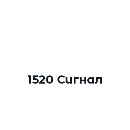
Главное меню
О мероприятии
Ор
щественного
2
1 ок
ой мобильности
1520 Сигнал