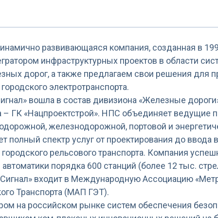
инамично развивающаяся компания, созданная в 1996
гратором инфраструктурных проектов в области си
езных дорог, а также предлагаем свои решения для 
 городского электротранспорта.
Сигнал» вошла в состав дивизиона «Железные дороги
а – ГК «Нацпроектстрой». НПС объединяет ведущие п
одорожной, железнодорожной, портовой и энергетич
т полный спектр услуг от проектирования до ввода 
 городского рельсового транспорта. Компания успе
втоматики порядка 600 станций (более 12 тыс. стрел
20 Сигнал» входит в Международную Ассоциацию «Ме
ого Транспорта (МАП ГЭТ).
ером на российском рынке систем обеспечения безо