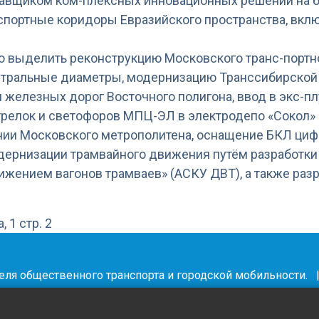
авщиком ком-плексных инновационных решений на б
портные коридоры Евразийского пространства, вклю
о выделить реконструкцию Московского транс-портн
нтральные диаметры, модернизацию Транссибирской 
железных дорог Восточного полигона, ввод в экс-п
релок и светофоров МПЦ-ЭЛ в электродепо «Сокол» 
нии Московского метрополитена, оснащение БКЛ ци
дернизации трамвайного движения путём разработки
жением вагонов трамваев» (АСКУ ДВТ), а также разр
 1 стр. 2
деля общественного транспорта и городской мобильности.