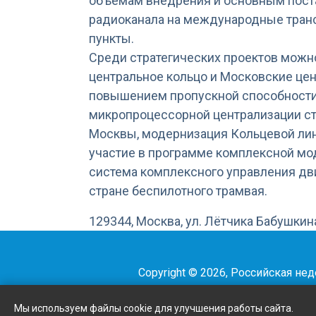
объёмам внедрения и основным пост
радиоканала на международные транс
пункты.
Среди стратегических проектов можн
центральное кольцо и Московские це
повышением пропускной способности 
микропроцессорной централизации ст
Москвы, модернизация Кольцевой ли
участие в программе комплексной мо
система комплексного управления дви
стране беспилотного трамвая.
129344, Москва, ул. Лётчика Бабушкина,
Copyright © 2026, Российская не
Мы используем файлы cookie для улучшения работы сайта.