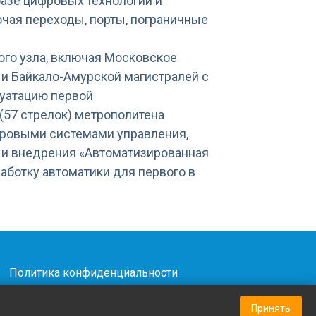
азе цифровых технологий и
чая переходы, порты, пограничные
ого узла, включая Московское
и Байкало-Амурской магистралей с
луатацию первой
(57 стрелок) метрополитена
фровыми системами управления,
 и внедрения «Автоматизированная
аботку автоматики для первого в
|
Политика конфиденциальности
Принять