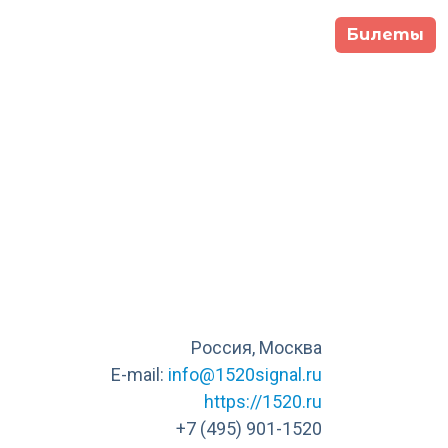
Билеты
гкомитет
Программа
Участники
9 сентября -
Москва,
тября 2026
Main Stage
Россия, Москва
E-mail:
info@1520signal.ru
https://1520.ru
+7 (495) 901-1520