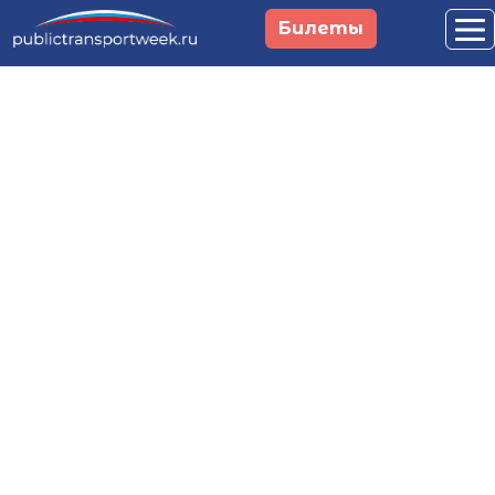
Перейти к основному содержанию
Билеты
Российская неделя
общественного
транспорта и
городской
мобильности
29 сентября - 1 октября 2026
Москва, Main Stage