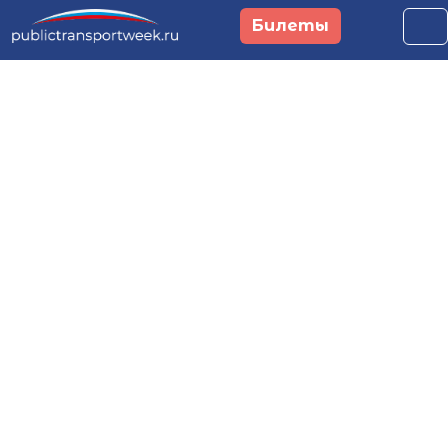
Перейти к основному содержанию
Билеты
Российская неделя
общественного
транспорта и
городской
мобильности
29 сентября - 1 октября 2026
Москва, Main Stage