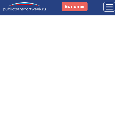
Перейти к основному содержанию
Билеты
Российская неделя
общественного
транспорта и
городской
мобильности
29 сентября - 1 октября 2026
Москва, Main Stage