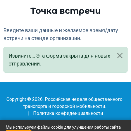
Точка встречи
Введите ваши данные и желаемое время/дату
встречи на стенде организации.
Статус
Извините... Эта форма закрыта для новых
отправлений.
Copyright © 2026, Российская неделя общественного
транспорта и городской мобильности.
|
Политика конфиденциальности
Мы используем файлы cookie для улучшения работы сайта.